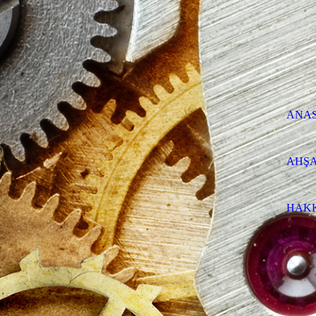
ANA
AHŞA
HAK