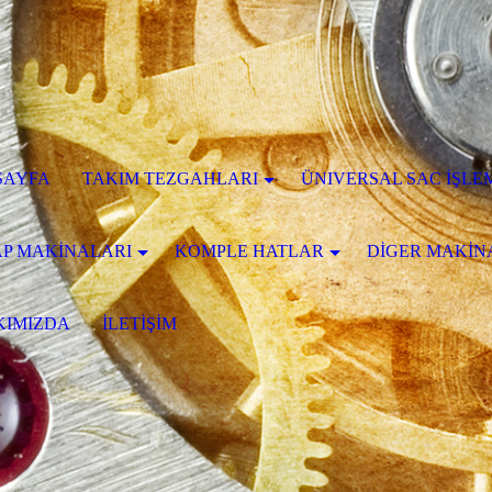
SAYFA
TAKIM TEZGAHLARI
ÜNIVERSAL SAC İŞLE
P MAKİNALARI
KOMPLE HATLAR
DİGER MAKİN
KIMIZDA
İLETİŞİM